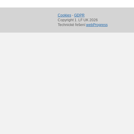
Cookies
-
GDPR
Copyright 1. LF UK 2026
Technické řešení
webProgress