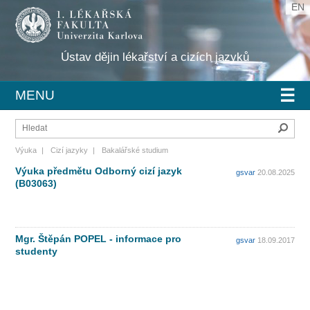
EN
Ústav dějin lékařství a cizích jazyků
☰
MENU
Hleda
Výuka
|
Cizí jazyky
|
Bakalářské studium
Výuka předmětu Odborný cizí jazyk
gsvar
20.08.2025
(B03063)
Mgr. Štěpán POPEL - informace pro
gsvar
18.09.2017
studenty